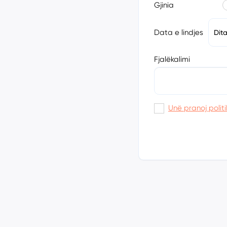
Gjinia
Data e lindjes
Dit
Fjalëkalimi
Unë pranoj politi