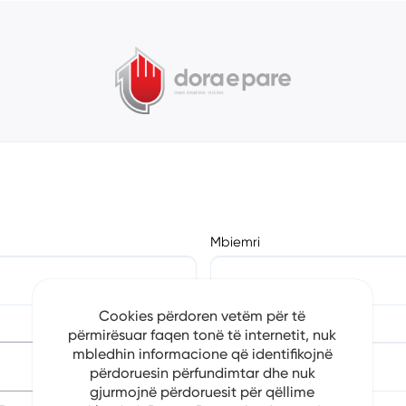
Mbiemri
Cookies përdoren vetëm për të
Numri i Telefonit
përmirësuar faqen tonë të internetit, nuk
mbledhin informacione që identifikojnë
përdoruesin përfundimtar dhe nuk
gjurmojnë përdoruesit për qëllime