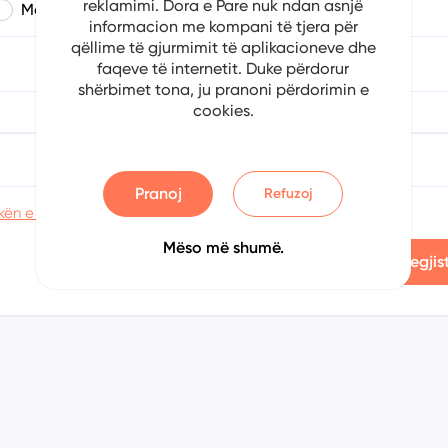
reklamimi. Dora e Pare nuk ndan asnjë
Mashkull
Femër
informacion me kompani të tjera për
qëllime të gjurmimit të aplikacioneve dhe
a
Muaji
Viti
faqeve të internetit. Duke përdorur
shërbimet tona, ju pranoni përdorimin e
cookies.
Konfirmoni fjalëkalimin
Pranoj
Refuzoj
kën e privatësisë
Mëso më shumë.
Regjis